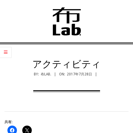
Skip
to
content
布
Primary
Navigation
LAB.
アクティビティ
Menu
BY:
布LAB.
ON:
2017年7月28日
共有: